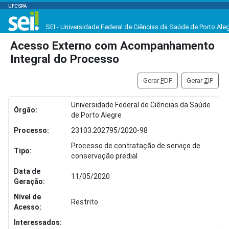
UFCSPA
SEI - Universidade Federal de Ciências da Saúde de Porto Ale
Acesso Externo com Acompanhamento
Integral do Processo
Gerar
P
DF
Gerar
Z
IP
Universidade Federal de Ciências da Saúde
Órgão:
de Porto Alegre
Processo:
23103.202795/2020-98
Processo de contratação de serviço de
Tipo:
conservação predial
Data de
11/05/2020
Geração:
Nível de
Restrito
Acesso:
Interessados: