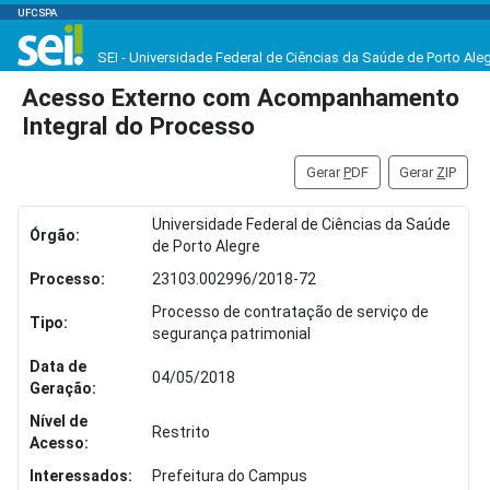
UFCSPA
SEI - Universidade Federal de Ciências da Saúde de Porto Ale
Acesso Externo com Acompanhamento
Integral do Processo
Gerar
P
DF
Gerar
Z
IP
Universidade Federal de Ciências da Saúde
Órgão:
de Porto Alegre
Processo:
23103.002996/2018-72
Processo de contratação de serviço de
Tipo:
segurança patrimonial
Data de
04/05/2018
Geração:
Nível de
Restrito
Acesso:
Interessados:
Prefeitura do Campus