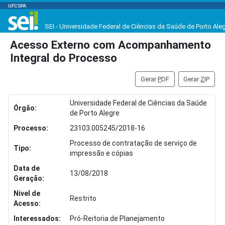
UFCSPA
SEI - Universidade Federal de Ciências da Saúde de Porto Ale
Acesso Externo com Acompanhamento
Integral do Processo
Gerar
P
DF
Gerar
Z
IP
Universidade Federal de Ciências da Saúde
Órgão:
de Porto Alegre
Processo:
23103.005245/2018-16
Processo de contratação de serviço de
Tipo:
impressão e cópias
Data de
13/08/2018
Geração:
Nível de
Restrito
Acesso:
Interessados:
Pró-Reitoria de Planejamento