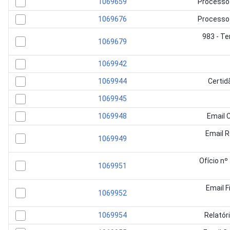
1069659
Processo 
1069676
Processo 
983 - T
1069679
1069942
1069944
Certid
1069945
1069948
Email C
Email R
1069949
Ofício n
1069951
Email F
1069952
1069954
Relatór