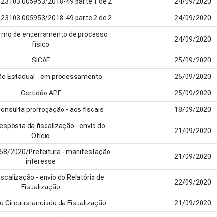
23103.005953/2018-49 parte 1 de 2
24/09/2020
23103.005953/2018-49 parte 2 de 2
24/09/2020
ermo de encerramento de processo
24/09/2020
físico
SICAF
25/09/2020
ão Estadual - em processamento
25/09/2020
Certidão APF
25/09/2020
onsulta prorrogação - aos fiscais
18/09/2020
esposta da fiscalização - envio do
21/09/2020
Ofício
º 58/2020/Prefeitura - manifestação
21/09/2020
interesse
iscalização - envio do Relatório de
22/09/2020
Fiscalização
io Circunstanciado da Fiscalização
21/09/2020