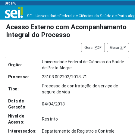
UFCSPA
SEI - Universidade Federal de Ciências da Saúde de Porto Ale
Acesso Externo com Acompanhamento
Integral do Processo
Gerar
P
DF
Gerar
Z
IP
Universidade Federal de Ciências da Saúde
Órgão:
de Porto Alegre
Processo:
23103.002202/2018-71
Processo de contratação de serviço de
Tipo:
seguro de vida
Data de
04/04/2018
Geração:
Nível de
Restrito
Acesso:
Interessados:
Departamento de Registro e Controle