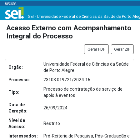
UFCSPA
SEI - Universidade Federal de Ciências da Saúde de Porto Ale
Acesso Externo com Acompanhamento
Integral do Processo
Gerar
P
DF
Gerar
Z
IP
Universidade Federal de Ciências da Saúde
Órgão:
de Porto Alegre
Processo:
23103.019721/2024-16
Processo de contratação de serviço de
Tipo:
apoio à eventos
Data de
26/09/2024
Geração:
Nível de
Restrito
Acesso:
Interessados:
Pró-Reitoria de Pesquisa, Pós-Graduação e