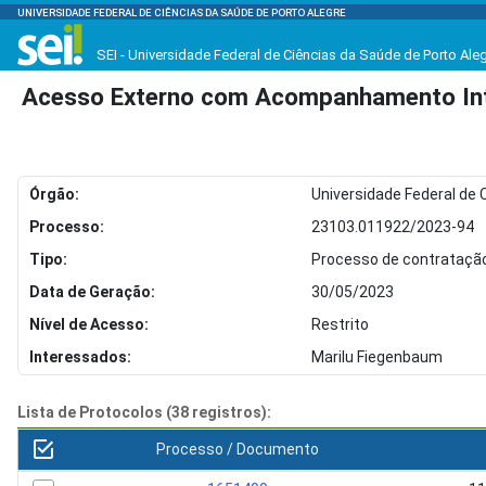
UNIVERSIDADE FEDERAL DE CIÊNCIAS DA SAÚDE DE PORTO ALEGRE
SEI - Universidade Federal de Ciências da Saúde de Porto Ale
Acesso Externo com Acompanhamento Int
Órgão:
Universidade Federal de 
Processo:
23103.011922/2023-94
Tipo:
Processo de contratação
Data de Geração:
30/05/2023
Nível de Acesso:
Restrito
Interessados:
Marilu Fiegenbaum
Lista de Protocolos (38 registros):
Processo / Documento