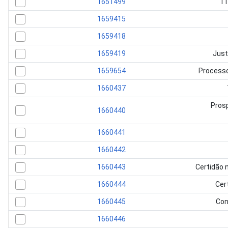
1651499
11
1659415
1659418
1659419
Just
1659654
Processo
1660437
Pros
1660440
1660441
1660442
1660443
Certidão 
1660444
Cer
1660445
Con
1660446