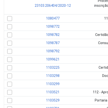
Proces
23103.206404/2020-12
inscriçã
1080477
11
1098772
1098782
Certidão
1098787
Consul
1098792
1099621
1103225
Certid
1103298
Doc
1103299
1103521
112 - Apr
1103529
Portaria