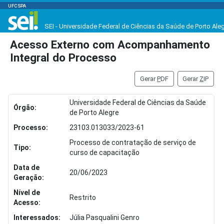
UFCSPA
SEI - Universidade Federal de Ciências da Saúde de Porto Ale
Acesso Externo com Acompanhamento
Integral do Processo
Gerar
P
DF
Gerar
Z
IP
Universidade Federal de Ciências da Saúde
Órgão:
de Porto Alegre
Processo:
23103.013033/2023-61
Processo de contratação de serviço de
Tipo:
curso de capacitação
Data de
20/06/2023
Geração:
Nível de
Restrito
Acesso:
Interessados:
Júlia Pasqualini Genro