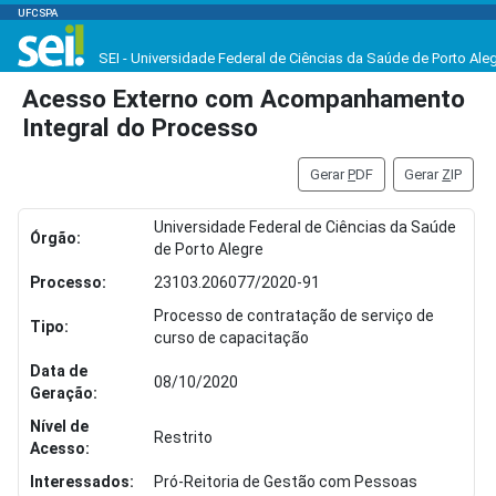
UFCSPA
SEI - Universidade Federal de Ciências da Saúde de Porto Ale
Acesso Externo com Acompanhamento
Integral do Processo
Gerar
P
DF
Gerar
Z
IP
Universidade Federal de Ciências da Saúde
Órgão:
de Porto Alegre
Processo:
23103.206077/2020-91
Processo de contratação de serviço de
Tipo:
curso de capacitação
Data de
08/10/2020
Geração:
Nível de
Restrito
Acesso:
Interessados:
Pró-Reitoria de Gestão com Pessoas