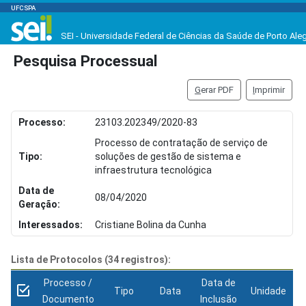
UFCSPA
SEI - Universidade Federal de Ciências da Saúde de Porto Ale
Pesquisa Processual
G
erar PDF
I
mprimir
Processo:
23103.202349/2020-83
Processo de contratação de serviço de
Tipo:
soluções de gestão de sistema e
infraestrutura tecnológica
Data de
08/04/2020
Geração:
Interessados:
Cristiane Bolina da Cunha
Lista de Protocolos (34 registros):
Processo /
Data de
Tipo
Data
Unidade
Documento
Inclusão