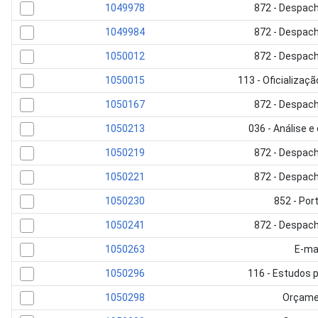
1049978
872 - Despac
1049984
872 - Despac
1050012
872 - Despac
1050015
113 - Oficializa
1050167
872 - Despac
1050213
036 - Análise e
1050219
872 - Despac
1050221
872 - Despac
1050230
852 - Port
1050241
872 - Despac
1050263
E-ma
1050296
116 - Estudos 
1050298
Orçame