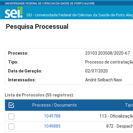
UNIVERSIDADE FEDERAL DE CIÊNCIAS DA SAÚDE DE PORTO ALEGRE
SEI - Universidade Federal de Ciências da Saúde de Porto Ale
Pesquisa Processual
Processo:
23103.203508/2020-67
Tipo:
Processo de contratação 
Data de Geração:
02/07/2020
Interessados:
André Selbach Nasi
Lista de Protocolos (55 registros):
Processo / Documento
Tip
1049788
113 - Oficializa
1049885
872 - Despac