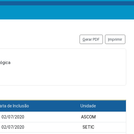
G
erar PDF
I
mprimir
lógica
ata de Inclusão
Unidade
02/07/2020
ASCOM
02/07/2020
SETIC