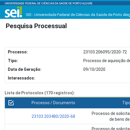
UNIVERSIDADE FEDERAL DE CIÊNCIAS DA SAÚDE DE PORTO ALEGRE
SEI - Universidade Federal de Ciências da Saúde de Porto Ale
Pesquisa Processual
Processo:
23103.206095/2020-72
Tipo:
Processo de aquisição 
Data de Geração:
09/10/2020
Interessados:
Lista de Protocolos (170 registros):
Processo / Documento
Tip
Processo de solicit
23103.203480/2020-68
de bens de 
Processo de solicit