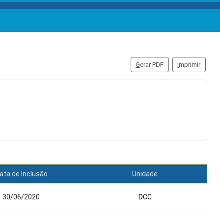
G
erar PDF
I
mprimir
ata de Inclusão
Unidade
30/06/2020
DCC