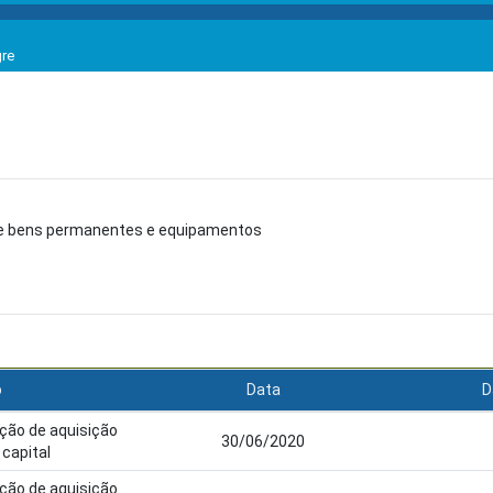
gre
de bens permanentes e equipamentos
o
Data
D
ação de aquisição
30/06/2020
capital
ação de aquisição