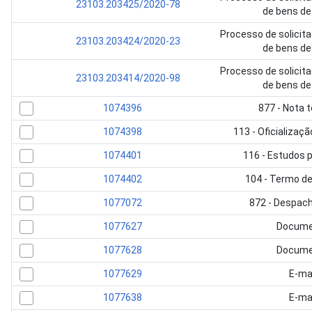
23103.203425/2020-78
de bens de 
Processo de solicit
23103.203424/2020-23
de bens de 
Processo de solicit
23103.203414/2020-98
de bens de 
1074396
877 - Nota t
1074398
113 - Oficializa
1074401
116 - Estudos 
1074402
104 - Termo de
1077072
872 - Despac
1077627
Docume
1077628
Docume
1077629
E-ma
1077638
E-ma