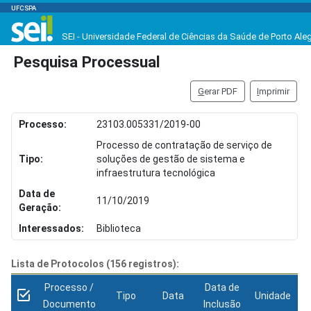
UFCSPA
SEI - Universidade Federal de Ciências da Saúde de Porto Ale
Pesquisa Processual
G
erar PDF
I
mprimir
Processo:
23103.005331/2019-00
Processo de contratação de serviço de
Tipo:
soluções de gestão de sistema e
infraestrutura tecnológica
Data de
11/10/2019
Geração:
Interessados:
Biblioteca
Lista de Protocolos (156 registros):
Processo /
Data de
Tipo
Data
Unidade
Documento
Inclusão