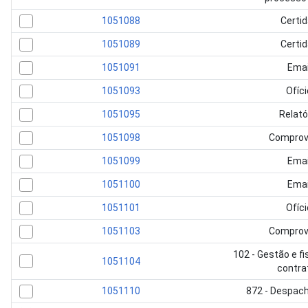
1051088
Certi
1051089
Certi
1051091
Emai
1051093
Ofíci
1051095
Relató
1051098
Comprov
1051099
Emai
1051100
Emai
1051101
Ofíci
1051103
Comprov
102 - Gestão e fi
1051104
contra
1051110
872 - Despac