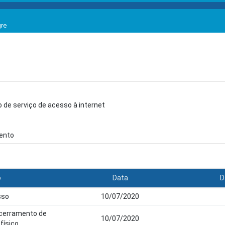
gre
 de serviço de acesso à internet
mento
o
Data
D
sso
10/07/2020
ncerramento de
10/07/2020
físico