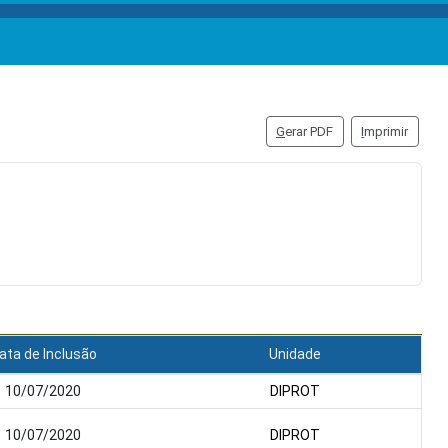
G
erar PDF
I
mprimir
ata de Inclusão
Unidade
10/07/2020
DIPROT
10/07/2020
DIPROT