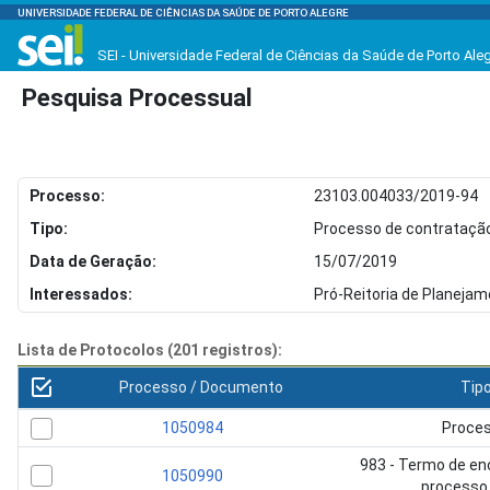
UNIVERSIDADE FEDERAL DE CIÊNCIAS DA SAÚDE DE PORTO ALEGRE
SEI - Universidade Federal de Ciências da Saúde de Porto Ale
Pesquisa Processual
Processo:
23103.004033/2019-94
Tipo:
Processo de contratação
Data de Geração:
15/07/2019
Interessados:
Pró-Reitoria de Planeja
Lista de Protocolos (201 registros):
Processo / Documento
Tip
1050984
Proce
983 - Termo de e
1050990
processo 