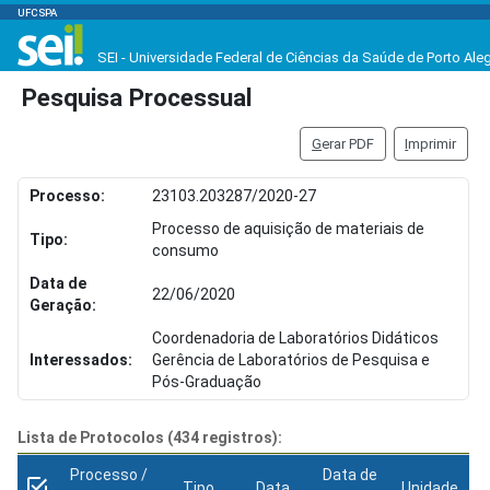
UFCSPA
SEI - Universidade Federal de Ciências da Saúde de Porto Ale
Pesquisa Processual
G
erar PDF
I
mprimir
Processo:
23103.203287/2020-27
Processo de aquisição de materiais de
Tipo:
consumo
Data de
22/06/2020
Geração:
Coordenadoria de Laboratórios Didáticos
Interessados:
Gerência de Laboratórios de Pesquisa e
Pós-Graduação
Lista de Protocolos (434 registros):
Processo /
Data de
Tipo
Data
Unidade