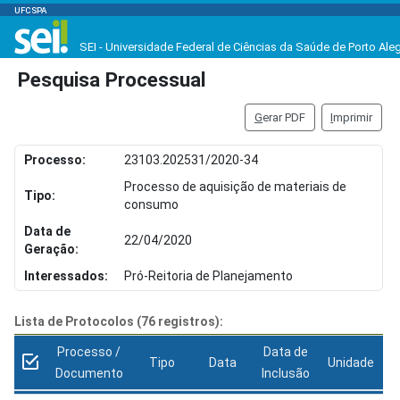
UFCSPA
SEI - Universidade Federal de Ciências da Saúde de Porto Ale
Pesquisa Processual
G
erar PDF
I
mprimir
Processo:
23103.202531/2020-34
Processo de aquisição de materiais de
Tipo:
consumo
Data de
22/04/2020
Geração:
Interessados:
Pró-Reitoria de Planejamento
Lista de Protocolos (76 registros):
Processo /
Data de
Tipo
Data
Unidade
Documento
Inclusão