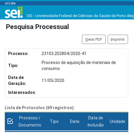
UFCSPA
SEI - Universidade Federal de Ciências da Saúde de Porto Ale
Pesquisa Processual
G
erar PDF
I
mprimir
Processo:
23103.202804/2020-41
Processo de aquisição de materiais de
Tipo:
consumo
Data de
11/05/2020
Geração:
Interessados:
Lista de Protocolos (69 registros):
Processo /
Data de
Tipo
Data
Unidade
Documento
Inclusão