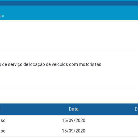
gre
 de serviço de locação de veículos com motoristas
o
Data
D
sso
15/09/2020
sso
15/09/2020