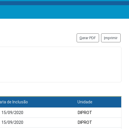
G
erar PDF
I
mprimir
ata de Inclusão
Unidade
15/09/2020
DIPROT
15/09/2020
DIPROT