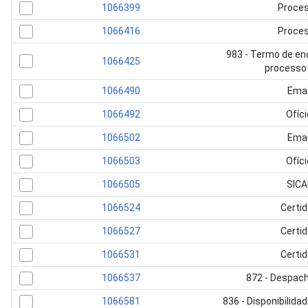
1066399
Proce
1066416
Proce
983 - Termo de e
1066425
processo 
1066490
Emai
1066492
Ofíci
1066502
Emai
1066503
Ofíci
1066505
SICA
1066524
Certi
1066527
Certi
1066531
Certi
1066537
872 - Despac
1066581
836 - Disponibilid