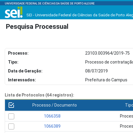
UNIVERSIDADE FEDERAL DE CIÊNCIAS DA SAÚDE DE PORTO ALEGRE
SEI - Universidade Federal de Ciências da Saúde de Porto Ale
Pesquisa Processual
Processo:
23103.003964/2019-75
Tipo:
Processo de contratação
Data de Geração:
08/07/2019
Interessados:
Prefeitura do Campus
Lista de Protocolos (64 registros):
Processo / Documento
Tip
1066358
Proce
1066389
Proce