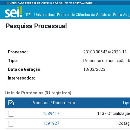
UNIVERSIDADE FEDERAL DE CIÊNCIAS DA SAÚDE DE PORTO ALEGRE
SEI - Universidade Federal de Ciências da Saúde de Porto Ale
Pesquisa Processual
Processo:
23103.005424/2023-11
Tipo:
Processo de aquisição d
Data de Geração:
13/03/2023
Interessados:
Lista de Protocolos (31 registros):
Processo / Documento
Tip
1589417
113 - Oficializa
1591927
Cotaç