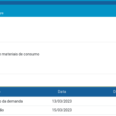
gre
e materiais de consumo
o
Data
D
ção da demanda
13/03/2023
ão
15/03/2023