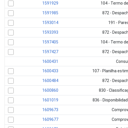
1591929
104 - Termo de
1591985
872 - Despac
1593014
191 - Pare
1593393
872 - Despac
1597405
104 - Termo de
1597427
872 - Despac
1600431
Consu
1600433
107 - Planilha esti
1600484
872 - Despac
1600860
830 - Classifica
1601019
836 - Disponibilid
1609673
Comprov
1609677
Comprov