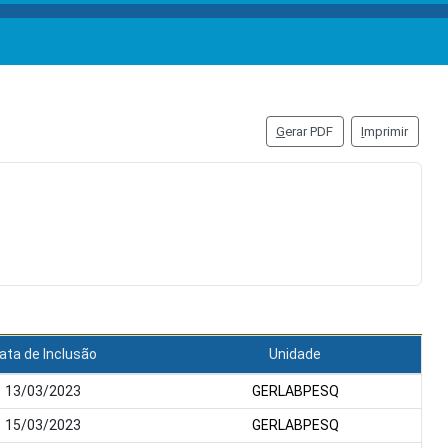
G
erar PDF
I
mprimir
ata de Inclusão
Unidade
13/03/2023
GERLABPESQ
15/03/2023
GERLABPESQ