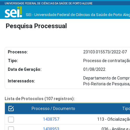
UNIVERSIDADE FEDERAL DE CIÊNCIAS DA SAÚDE DE PORTO ALEGRE
SEI - Universidade Federal de Ciências da Saúde de Porto Ale
Pesquisa Processual
Processo:
23103.015573/2022-07
Tipo:
Processo de contratação 
Data de Geração:
01/08/2022
Departamento de Compra
Interessados:
Pró-Reitoria de Pesquis
Lista de Protocolos (107 registros):
Processo / Documento
Tip
1438757
113 - Oficializa
1438953
036 - Análise e