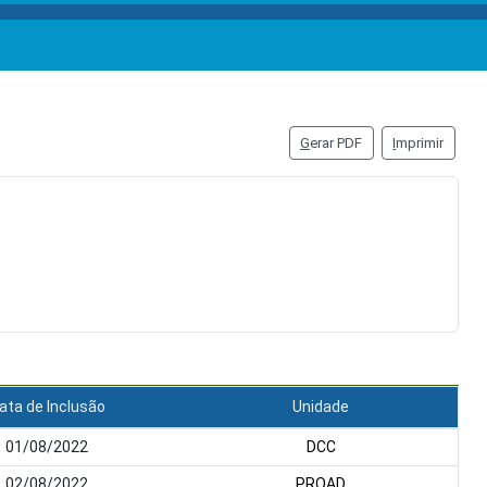
G
erar PDF
I
mprimir
ata de Inclusão
Unidade
01/08/2022
DCC
02/08/2022
PROAD