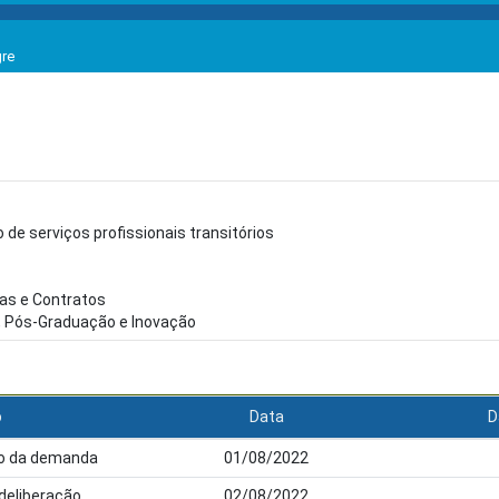
gre
de serviços profissionais transitórios
s e Contratos
a, Pós-Graduação e Inovação
o
Data
D
ção da demanda
01/08/2022
 deliberação
02/08/2022