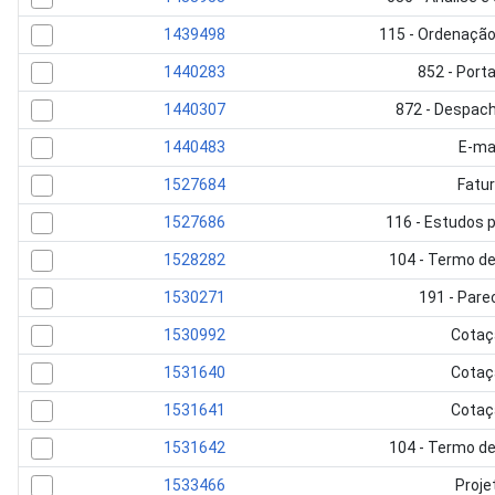
1439498
115 - Ordenaçã
1440283
852 - Porta
1440307
872 - Despac
1440483
E-ma
1527684
Fatu
1527686
116 - Estudos 
1528282
104 - Termo de
1530271
191 - Pare
1530992
Cotaç
1531640
Cotaç
1531641
Cotaç
1531642
104 - Termo de
1533466
Proje