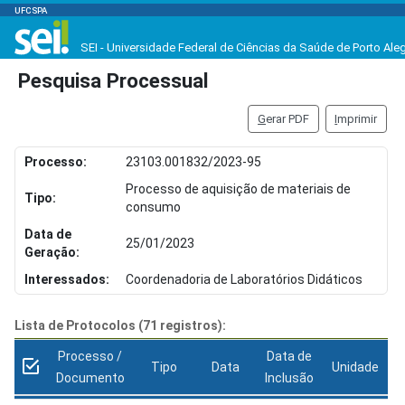
UFCSPA
SEI - Universidade Federal de Ciências da Saúde de Porto Ale
Pesquisa Processual
G
erar PDF
I
mprimir
Processo:
23103.001832/2023-95
Processo de aquisição de materiais de
Tipo:
consumo
Data de
25/01/2023
Geração:
Interessados:
Coordenadoria de Laboratórios Didáticos
Lista de Protocolos (71 registros):
Processo /
Data de
Tipo
Data
Unidade
Documento
Inclusão