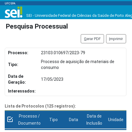
UFCSPA
SEI - Universidade Federal de Ciências da Saúde de Porto Ale
Pesquisa Processual
G
erar PDF
I
mprimir
Processo:
23103.010697/2023-79
Processo de aquisição de materiais de
Tipo:
consumo
Data de
17/05/2023
Geração:
Interessados:
Lista de Protocolos (125 registros):
Processo /
Data de
Tipo
Data
Unidade
Documento
Inclusão