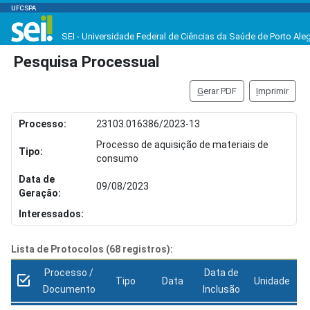
UFCSPA
SEI - Universidade Federal de Ciências da Saúde de Porto Ale
Pesquisa Processual
G
erar PDF
I
mprimir
Processo:
23103.016386/2023-13
Processo de aquisição de materiais de
Tipo:
consumo
Data de
09/08/2023
Geração:
Interessados:
Lista de Protocolos (68 registros):
Processo /
Data de
Tipo
Data
Unidade
Documento
Inclusão