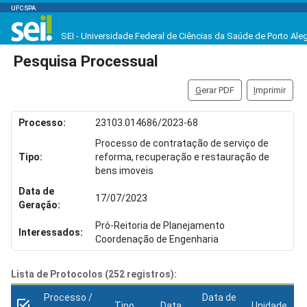
UFCSPA
SEI - Universidade Federal de Ciências da Saúde de Porto Ale
Pesquisa Processual
G
erar PDF
I
mprimir
Processo:
23103.014686/2023-68
Processo de contratação de serviço de
Tipo:
reforma, recuperação e restauração de
bens imoveis
Data de
17/07/2023
Geração:
Pró-Reitoria de Planejamento
Interessados:
Coordenação de Engenharia
Lista de Protocolos (252 registros):
Processo /
Data de
Tipo
Data
Unidade