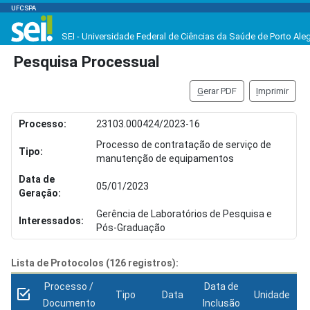
UFCSPA
SEI - Universidade Federal de Ciências da Saúde de Porto Ale
Pesquisa Processual
G
erar PDF
I
mprimir
Processo:
23103.000424/2023-16
Processo de contratação de serviço de
Tipo:
manutenção de equipamentos
Data de
05/01/2023
Geração:
Gerência de Laboratórios de Pesquisa e
Interessados:
Pós-Graduação
Lista de Protocolos (126 registros):
Processo /
Data de
Tipo
Data
Unidade
Documento
Inclusão