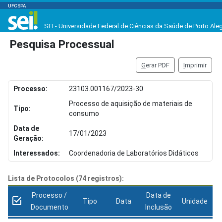
UFCSPA
SEI - Universidade Federal de Ciências da Saúde de Porto Ale
Pesquisa Processual
G
erar PDF
I
mprimir
Processo:
23103.001167/2023-30
Processo de aquisição de materiais de
Tipo:
consumo
Data de
17/01/2023
Geração:
Interessados:
Coordenadoria de Laboratórios Didáticos
Lista de Protocolos (74 registros):
Processo /
Data de
Tipo
Data
Unidade
Documento
Inclusão