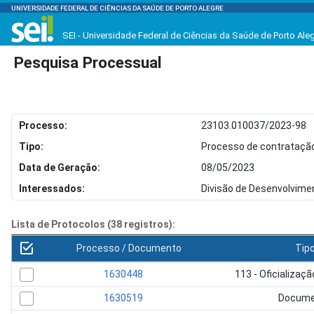
UNIVERSIDADE FEDERAL DE CIÊNCIAS DA SAÚDE DE PORTO ALEGRE
SEI - Universidade Federal de Ciências da Saúde de Porto Ale
Pesquisa Processual
Processo:
23103.010037/2023-98
Tipo:
Processo de contratação
Data de Geração:
08/05/2023
Interessados:
Divisão de Desenvolvime
Lista de Protocolos (38 registros):
Processo / Documento
Tip
1630448
113 - Oficializa
1630519
Docume