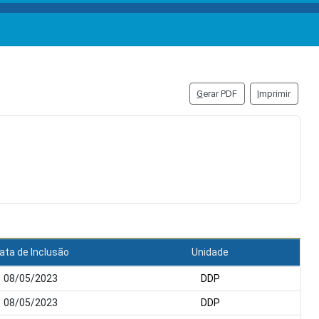
G
erar PDF
I
mprimir
ata de Inclusão
Unidade
08/05/2023
DDP
08/05/2023
DDP