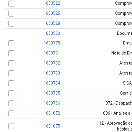
1630522
Comprov
1630525
Comprov
1630528
Comprov
1630530
Docume
1630778
Emai
1630781
Nota de E
1630782
Atest
1630783
Atest
1630784
SICA
1630785
Certi
1630786
872 - Despac
1631072
036 - Análise e
112 - Aprovação d
1631075
básico 