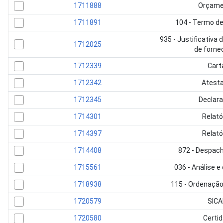
1711888
Orçame
1711891
104 - Termo de
935 - Justificativa 
1712025
de forne
1712339
Cart
1712342
Atest
1712345
Declar
1714301
Relató
1714397
Relató
1714408
872 - Despac
1715561
036 - Análise e
1718938
115 - Ordenaçã
1720579
SICA
1720580
Certi