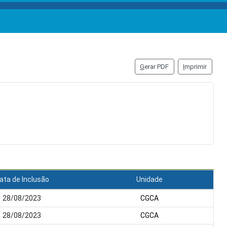
G
erar PDF
I
mprimir
ata de Inclusão
Unidade
28/08/2023
CGCA
28/08/2023
CGCA