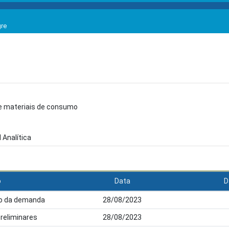
gre
e materiais de consumo
 Analítica
o
Data
D
ção da demanda
28/08/2023
preliminares
28/08/2023