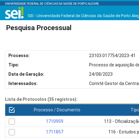
UNIVERSIDADE FEDERAL DE CIÊNCIAS DA SAÚDE DE PORTO ALEGRE
SEI - Universidade Federal de Ciências da Saúde de Porto Ale
Pesquisa Processual
Processo:
23103.017754/2023-41
Tipo:
Processo de aquisição d
Data de Geração:
24/08/2023
Interessados:
Comitê Gestor da Central
Lista de Protocolos (35 registros):
Processo / Documento
Tip
1710959
113 - Oficializa
1711857
116 - Estudos 