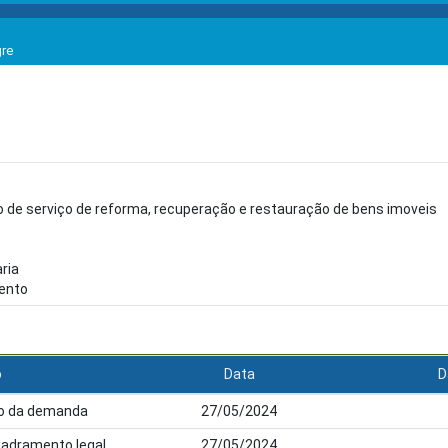
gre
 de serviço de reforma, recuperação e restauração de bens imoveis
ria
mento
o
Data
D
ção da demanda
27/05/2024
uadramento legal
27/05/2024