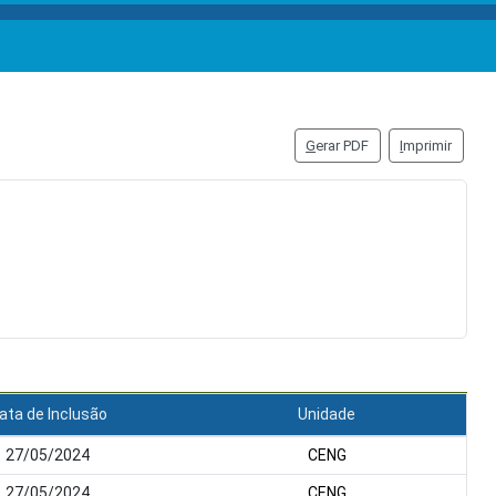
G
erar PDF
I
mprimir
ata de Inclusão
Unidade
27/05/2024
CENG
27/05/2024
CENG