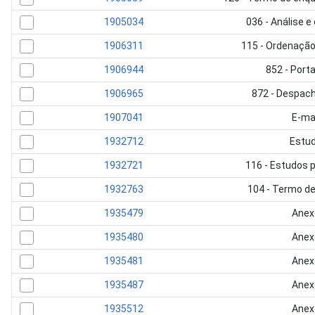
1905034
036 - Análise e
1906311
115 - Ordenaçã
1906944
852 - Porta
1906965
872 - Despac
1907041
E-ma
1932712
Estu
1932721
116 - Estudos 
1932763
104 - Termo de
1935479
Anex
1935480
Anex
1935481
Anex
1935487
Anex
1935512
Anex