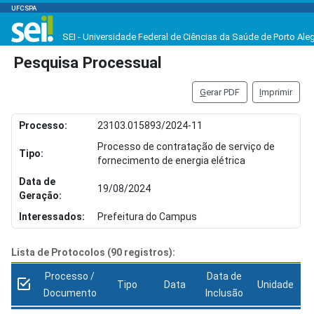
UFCSPA
SEI - Universidade Federal de Ciências da Saúde de Porto Ale
Pesquisa Processual
G
erar PDF
I
mprimir
Processo:
23103.015893/2024-11
Processo de contratação de serviço de
Tipo:
fornecimento de energia elétrica
Data de
19/08/2024
Geração:
Interessados:
Prefeitura do Campus
Lista de Protocolos (90 registros):
Processo /
Data de
Tipo
Data
Unidade
Documento
Inclusão