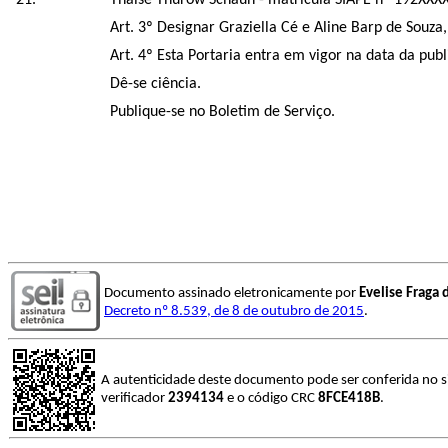
Thaise Thurow Schaun - matrícula SIAPE nº 192XXXX
Art. 3º Designar Graziella Cé e Aline Barp de Souz
Art. 4º Esta Portaria entra em vigor na data da pub
Dê-se ciência.
Publique-se no Boletim de Serviço.
Documento assinado eletronicamente por
Evelise Fraga 
Decreto nº 8.539, de 8 de outubro de 2015
.
A autenticidade deste documento pode ser conferida no s
verificador
2394134
e o código CRC
8FCE418B
.