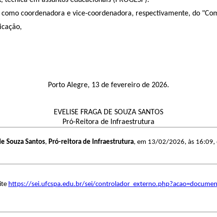
, técnica em assuntos educacionais (PROGESP).
a, como coordenadora e vice-coordenadora, respectivamente, do "Comi
licação,
Porto Alegre, 13 de fevereiro de 2026.
EVELISE FRAGA DE SOUZA SANTOS
Pró-Reitora de Infraestrutura
de Souza Santos
,
Pró-reitora de Infraestrutura
, em 13/02/2026, às 16:09, c
ite
https://sei.ufcspa.edu.br/sei/controlador_externo.php?acao=docume