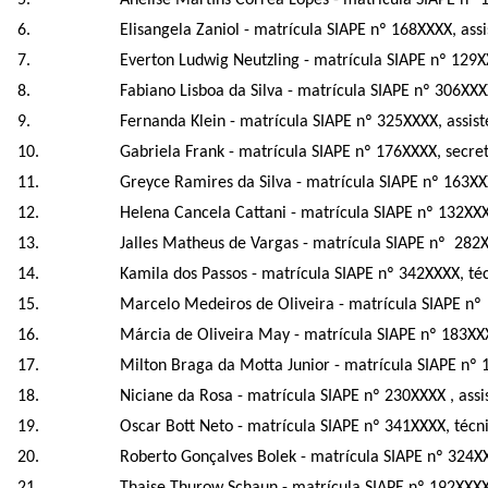
Anelise Martins Correa Lopes - matrícula SIAPE nº
Elisangela Zaniol - matrícula SIAPE nº 168XXXX, as
Everton Ludwig Neutzling - matrícula SIAPE nº 129
Fabiano Lisboa da Silva - matrícula SIAPE nº 306X
Fernanda Klein - matrícula SIAPE nº 325XXXX, assi
Gabriela Frank - matrícula SIAPE nº 176XXXX, secr
Greyce Ramires da Silva - matrícula SIAPE nº 163
Helena Cancela Cattani - matrícula SIAPE nº 132XXX
Jalles Matheus de Vargas - matrícula SIAPE nº 282X
Kamila dos Passos - matrícula SIAPE nº 342XXXX, t
Marcelo Medeiros de Oliveira - matrícula SIAPE nº
Márcia de Oliveira May - matrícula SIAPE nº 183XXX
Milton Braga da Motta Junior - matrícula SIAPE nº
Niciane da Rosa - matrícula SIAPE nº 230XXXX , ass
Oscar Bott Neto - matrícula SIAPE nº 341XXXX, téc
Roberto Gonçalves Bolek - matrícula SIAPE nº 324XX