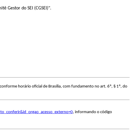
tê Gestor do SEI (CGSEI)".
onforme horário oficial de Brasília, com fundamento no art. 6º, § 1º, do
nto_conferir&id_orgao_acesso_externo=0
, informando o código